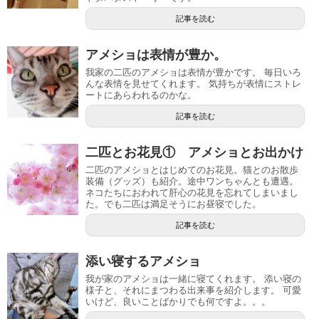
記事を読む
アメショは表情が豊か。
我家の二匹のアメショは表情が豊かです。 毎日いろ
んな表情を見せてくれます。 気持ちが表情にストレ
ートにあらわれるのかな。
記事を読む
二匹とお花見① アメショとお出かけ
二匹のアメショとはじめてのお花見。猫とのお散歩
装備（グッズ）も紹介。途中ワンちゃんとも遭遇。
ネコたちにおわれて肝心の花見を忘れてしまいまし
た。でも二匹は満足そうにお昼寝でした。
記事を読む
添い寝するアメショ
我が家のアメショは一緒に寝てくれます。 添い寝の
様子と、それにまつわる出来事を紹介します。 可愛
いけど、良いことばかりでも何ですよ。。。