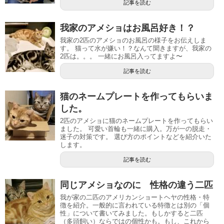
記事を読む
我家のアメショはお風呂好き！？
我家の2匹のアメショのお風呂の様子をお伝えしま
す。 猫って水が嫌い！？なんて聞きますが、我家の
2匹は。。。 一緒にお風呂入ってますよ〜
記事を読む
猫のネームプレートを作ってもらいま
した。
2匹のアメショに猫のネームプレートを作ってもらい
ました。 可愛い首輪も一緒に購入。万が一の脱走・
迷子の対策です。 選び方のポイントなどを紹介いた
します。
記事を読む
同じアメショなのに 性格の違う二匹
我が家の二匹のアメリカンショートヘヤの性格・特
徴を紹介。一般的に言われている特徴とは別の「個
性」について書いてみました。もしかすると二匹
（多頭飼い）ならではの個性かも。もし、これから