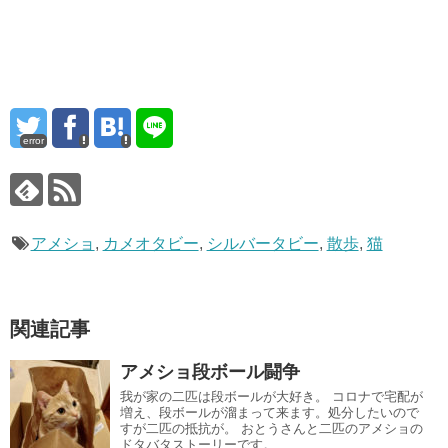
error
アメショ
,
カメオタビー
,
シルバータビー
,
散歩
,
猫
関連記事
アメショ段ボール闘争
我が家の二匹は段ボールが大好き。 コロナで宅配が
増え、段ボールが溜まって来ます。処分したいので
すが二匹の抵抗が。 おとうさんと二匹のアメショの
ドタバタストーリーです。