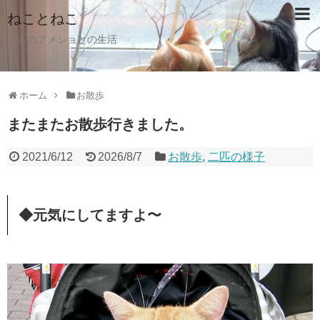
ねことねこ
２匹のアメショとの生活
ホーム
お散歩
またまたお散歩行きました。
2021/6/12
2026/8/7
お散歩
,
二匹の様子
◆元気にしてますよ〜